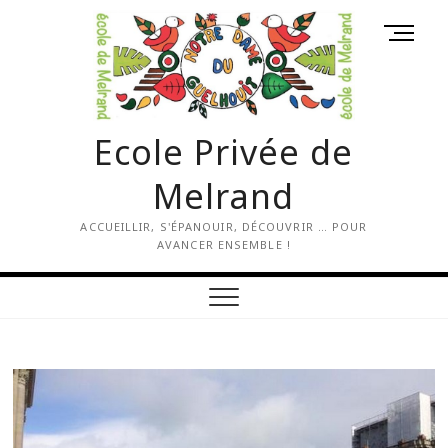
Skip
M
to
e
content
n
u
B
Ecole Privée de
u
t
Melrand
t
o
ACCUEILLIR, S'ÉPANOUIR, DÉCOUVRIR … POUR
n
AVANCER ENSEMBLE !