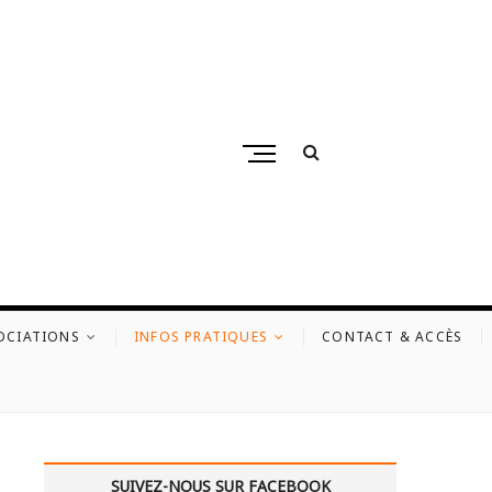
M
e
n
u
B
u
t
t
OCIATIONS
INFOS PRATIQUES
CONTACT & ACCÈS
o
n
SUIVEZ-NOUS SUR FACEBOOK