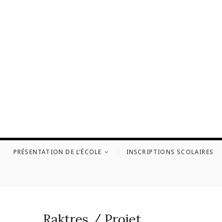
Skip
to
content
PRÉSENTATION DE L’ÉCOLE
INSCRIPTIONS SCOLAIRES
Raktres / Projet