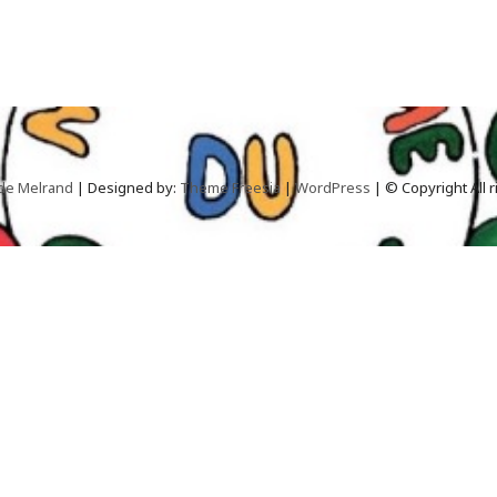
 de Melrand
| Designed by:
Theme Freesia
|
WordPress
| © Copyright All 